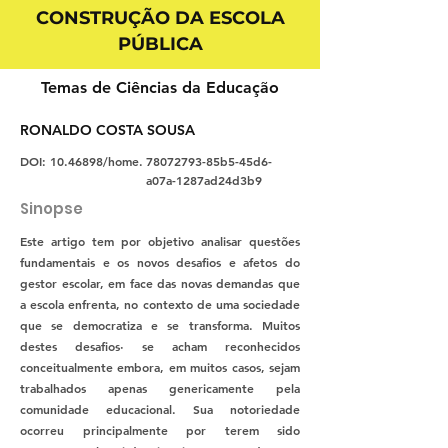
CONSTRUÇÃO DA ESCOLA
PÚBLICA
Temas de Ciências da Educação
RONALDO COSTA SOUSA
DOI:
10.46898
/home.
78072793
-85b5-45d6-
a07a-1287ad24d3b9
Sinopse
Este artigo tem por objetivo analisar questões
fundamentais e os novos desafios e afetos do
gestor escolar, em face das novas demandas que
a escola enfrenta, no contexto de uma sociedade
que se democratiza e se transforma. Muitos
destes desafios· se acham reconhecidos
conceitualmente embora, em muitos casos, sejam
trabalhados apenas genericamente pela
comunidade educacional. Sua notoriedade
ocorreu principalmente por terem sido