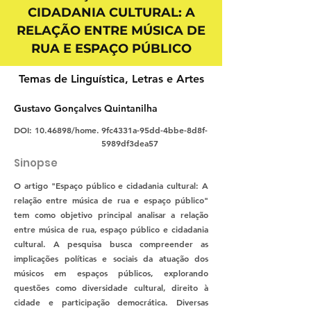
CIDADANIA CULTURAL: A
RELAÇÃO ENTRE MÚSICA DE
RUA E ESPAÇO PÚBLICO
Temas de Linguística, Letras e Artes
Gustavo Gonçalves Quintanilha
DOI:
10.46898
/home.
9fc4331a-95dd-4bbe-8d8f-
5989df3dea57
Sinopse
O artigo "Espaço público e cidadania cultural: A
relação entre música de rua e espaço público"
tem como objetivo principal analisar a relação
entre música de rua, espaço público e cidadania
cultural. A pesquisa busca compreender as
implicações políticas e sociais da atuação dos
músicos em espaços públicos, explorando
questões como diversidade cultural, direito à
cidade e participação democrática. Diversas