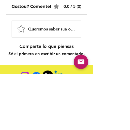
Gostou? Comente!
0.0 / 5 (0)
Queremos saber sua opinião sobre nossas publicaçõe
Comparte lo que piensas
Sé el primero en escribir un comentario.
Siga nossas redes sociais para acompanhar as
publicações!
Política de entrega
Política de troca, devolução e
reembolso
Termo de Publicação
"Nossa missão é a ampla divulgação da produção escrita