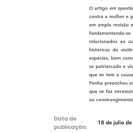
O artigo em questã
contra a mulher e p
em ampla revisão e
fundamentando-se m
relacionados ao a
históricas da viol
espécies, bem como 
se patriarcado e vi
que se tem a causa
Penha preencheu as
que se faz necessá
ao constrangimento 
Data de
18 de julio de
publicação: