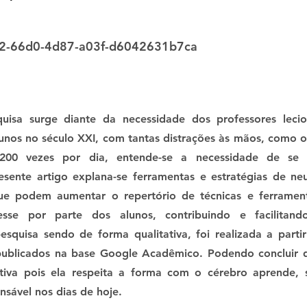
2-66d0-4d87-a03f-d6042631b7ca
uisa surge diante da necessidade dos professores lec
lunos no século XXI, com tantas distrações às mãos, como o
00 vezes por dia, entende-se a necessidade de se r
sente artigo explana-se ferramentas e estratégias de n
ue podem aumentar o repertório de técnicas e ferrament
esse por parte dos alunos, contribuindo e facilitan
squisa sendo de forma qualitativa, foi realizada a partir
s publicados na base Google Acadêmico. Podendo concluir
tiva pois ela respeita a forma com o cérebro aprende, 
nsável nos dias de hoje.