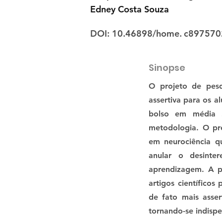
Edney Costa Souza
DOI: 10.46898/home.
c897570
Sinopse
O projeto de pesq
assertiva para os a
bolso em média 2
metodologia. O pre
em neurociência q
anular o desinter
aprendizagem. A pe
artigos científico
de fato mais asser
tornando-se indispe