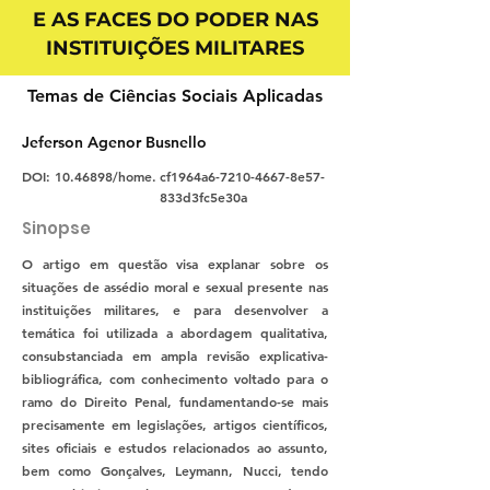
E AS FACES DO PODER NAS
INSTITUIÇÕES MILITARES
Temas de Ciências Sociais Aplicadas
Jeferson Agenor Busnello
DOI:
10.46898
/home.
cf1964a6-7210-4667-8e57-
833d3fc5e30a
Sinopse
O artigo em questão visa explanar sobre os
situações de assédio moral e sexual presente nas
instituições militares, e para desenvolver a
temática foi utilizada a abordagem qualitativa,
consubstanciada em ampla revisão explicativa-
bibliográfica, com conhecimento voltado para o
ramo do Direito Penal, fundamentando-se mais
precisamente em legislações, artigos científicos,
sites oficiais e estudos relacionados ao assunto,
bem como Gonçalves, Leymann, Nucci, tendo