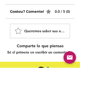
Gostou? Comente!
0.0 / 5 (0)
Queremos saber sua opinião sobre nossas publicaçõe
Comparte lo que piensas
Sé el primero en escribir un comentario.
Siga nossas redes sociais para acompanhar as
publicações!
Política de entrega
Política de troca, devolução e
reembolso
Termo de Publicação