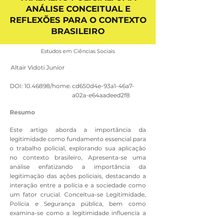
ANÁLISE CONCEITUAL E
REFLEXÕES PARA O CONTEXTO
BRASILEIRO
Estudos em Ciências Sociais
Altair Vidoti Junior
DOI:
10.46898
/home.
cd650d4e-93a1-46a7-
a02a-e64aadeed2f8
Resumo
Este artigo aborda a importância da
legitimidade como fundamento essencial para
o trabalho policial, explorando sua aplicação
no contexto brasileiro, Apresenta-se uma
análise enfatizando a importância da
legitimação das ações policiais, destacando a
interação entre a polícia e a sociedade como
um fator crucial. Conceitua-se Legitimidade,
Polícia e Segurança pública, bem como
examina-se como a legitimidade influencia a