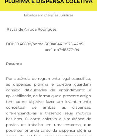
PLÚRIMA E DISPENSA COLETIVA
Estudos em Ciências Jurídicas
Rayza de Arruda Rodrigues
DOI:
10.46898
/home.
300aa144-8975-42b5-
ace1-db7e18577c94
Resumo
Por ausência de regramento legal específico,
as dispensas plúrima e coletiva guardam
consigo dificuldades de entendimento e
aplicabilidade, de forma que o presente artigo
tem como objetivo fazer um levantamento
conceitual de ambas as dispensas,
diferenciando-as e trazendo seus motivos
basilares. O corte coletivo e simultâneo de
postos de trabalho em uma empresa, que
pode ser oriunda tanto da dispensa plúrima