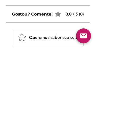
Gostou? Comente!
0.0 / 5 (0)
Queremos saber sua opinião sobre nossas publicaçõe
Comparte lo que piensas
Sé el primero en escribir un comentario.
Siga nossas redes sociais para acompanhar as
publicações!
Política de entrega
Política de troca, devolução e
reembolso
Termo de Publicação