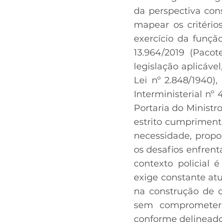
da perspectiva con
mapear os critério
exercício da funçã
13.964/2019 (Paco
legislação aplicáve
Lei nº 2.848/1940),
Interministerial nº
Portaria do Ministr
estrito cumprimento
necessidade, propo
os desafios enfren
contexto policial
exige constante atua
na construção de c
sem comprometer 
conforme delineado 