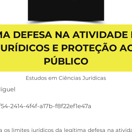
MA DEFESA NA ATIVIDADE 
 JURÍDICOS E PROTEÇÃO A
PÚBLICO
Estudos em Ciências Jurídicas
iguel
f54-2414-4f4f-a17b-f8f22ef1e47a
a os limites jurídicos da legítima defesa na ativida