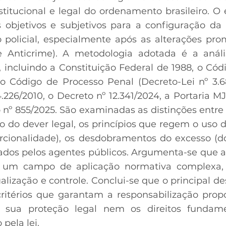
stitucional e legal do ordenamento brasileiro. O
s objetivos e subjetivos para a configuração da
o policial, especialmente após as alterações pro
te Anticrime). A metodologia adotada é a aná
l, incluindo a Constituição Federal de 1988, o Có
 o Código de Processo Penal (Decreto-Lei nº 3.68
 4.226/2010, o Decreto nº 12.341/2024, a Portaria 
o nº 855/2025. São examinadas as distinções entre
 do dever legal, os princípios que regem o uso da
rcionalidade), os desdobramentos do excesso (d
tados pelos agentes públicos. Argumenta-se que a
 é um campo de aplicação normativa complexa, 
lização e controle. Conclui-se que o principal des
ritérios que garantam a responsabilização prop
sua proteção legal nem os direitos fundame
pela lei.