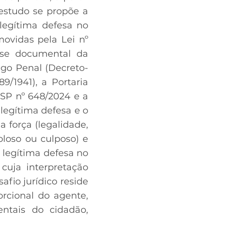
 estudo se propõe a
 legítima defesa no
movidas pela Lei nº
lise documental da
digo Penal (Decreto-
9/1941), a Portaria
MJSP nº 648/2024 e a
 legítima defesa e o
 força (legalidade,
oloso ou culposo) e
 legítima defesa no
cuja interpretação
afio jurídico reside
orcional do agente,
ntais do cidadão,