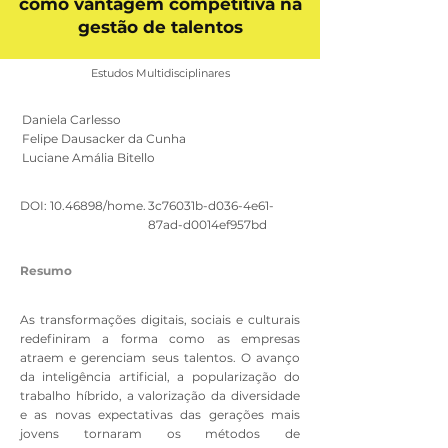
como vantagem competitiva na
gestão de talentos
Estudos Multidisciplinares
Daniela Carlesso
Felipe Dausacker da Cunha
Luciane Amália Bitello
DOI:
10.46898
/home.
3c76031b-d036-4e61-
87ad-d0014ef957bd
Resumo
As transformações digitais, sociais e culturais
redefiniram a forma como as empresas
atraem e gerenciam seus talentos. O avanço
da inteligência artificial, a popularização do
trabalho híbrido, a valorização da diversidade
e as novas expectativas das gerações mais
jovens tornaram os métodos de