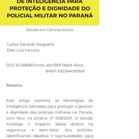
DE INTELIGÊNCIA PARA
PROTEÇÃO E DIGNIDADE DO
POLICIAL MILITAR NO PARANÁ
Estudos em Ciências Sociais
Carlos Eduardo Nogueira
Éder Luiz Ferreira
DOI:
10.46898
/home.
4bc1361f-9abd-40ce-
84b0-2d22e4cb05a0
Resumo
Este artigo examina as estratégias de
inteligência adotadas para proteger e garantir
a dignidade dos policiais militares no Paraná,
com foco na Diretriz nº 006/2021. O estudo
investiga o impacto dessa diretriz na
segurança e bem-estar dos policiais,
identificando desafios e oportunidades para