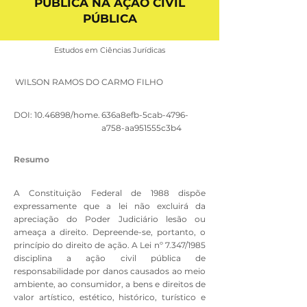
PÚBLICA NA AÇÃO CIVIL
PÚBLICA
Estudos em Ciências Jurídicas
WILSON RAMOS DO CARMO FILHO
DOI:
10.46898
/home.
636a8efb-5cab-4796-
a758-aa951555c3b4
Resumo
A Constituição Federal de 1988 dispõe
expressamente que a lei não excluirá da
apreciação do Poder Judiciário lesão ou
ameaça a direito. Depreende-se, portanto, o
princípio do direito de ação. A Lei nº 7.347/1985
disciplina a ação civil pública de
responsabilidade por danos causados ao meio
ambiente, ao consumidor, a bens e direitos de
valor artístico, estético, histórico, turístico e