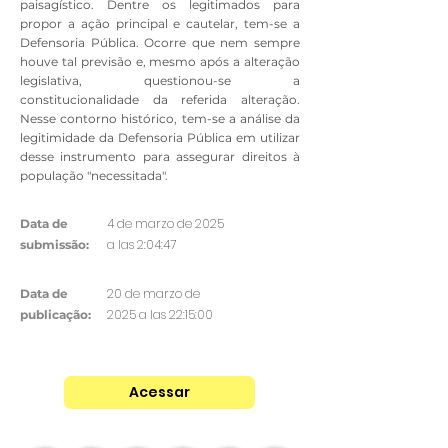
paisagístico. Dentre os legitimados para
propor a ação principal e cautelar, tem-se a
Defensoria Pública. Ocorre que nem sempre
houve tal previsão e, mesmo após a alteração
legislativa, questionou-se a
constitucionalidade da referida alteração.
Nesse contorno histórico, tem-se a análise da
legitimidade da Defensoria Pública em utilizar
desse instrumento para assegurar direitos à
população "necessitada".
4 de marzo de 2025
Data de
a las 2:04:47
submissão:
20 de marzo de
Data de
2025 a las 22:15:00
publicação:
Acessar