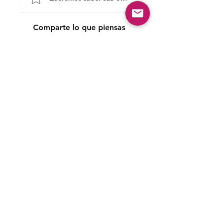
Comparte lo que piensas
Sé el primero en escribir un comentario.
Siga nossas redes sociais para acompanhar as
publicações!
Política de entrega
Política de troca, devolução e
reembolso
Termo de Publicação
"Nossa missão é a ampla divulgação da produção escrita
brasileira por meio da publicação em fluxo contínuo de
livros e capítulos e com investimento acessível".
Equipe Home Editora