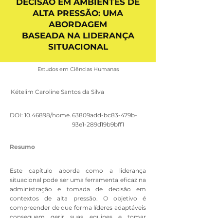
DECISÃO EM AMBIENTES DE
ALTA PRESSÃO: UMA
ABORDAGEM
BASEADA NA LIDERANÇA
SITUACIONAL
Estudos em Ciências Humanas
Kételim Caroline Santos da Silva
DOI:
10.46898
/home.
63809add-bc83-479b-
93e1-289d19b9bff1
Resumo
Este capítulo aborda como a liderança
situacional pode ser uma ferramenta eficaz na
administração e tomada de decisão em
contextos de alta pressão. O objetivo é
compreender de que forma líderes adaptáveis
conseguem gerir suas equipes e tomar