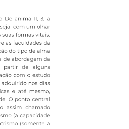
o De anima II, 3, a
 seja, com um olhar
 suas formas vitais.
tre as faculdades da
ção do tipo de alma
gia de abordagem da
A partir de alguns
lação com o estudo
 adquirido nos dias
ficas e até mesmo,
de. O ponto central
 do assim chamado
rismo (a capacidade
entrismo (somente a