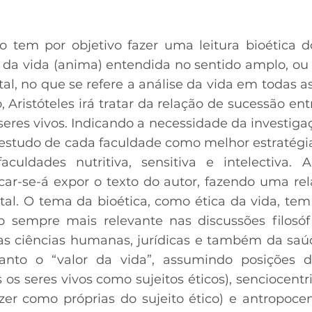
o tem por objetivo fazer uma leitura bioética d
o da vida (anima) entendida no sentido amplo, ou
al, no que se refere a análise da vida em todas as
, Aristóteles irá tratar da relação de sucessão en
eres vivos. Indicando a necessidade da investiga
O estudo de cada faculdade como melhor estraté
aculdades nutritiva, sensitiva e intelectiva. 
ar-se-á expor o texto do autor, fazendo uma re
tal. O tema da bioética, como ética da vida, tem
 sempre mais relevante nas discussões filosó
as ciências humanas, jurídicas e também da saú
anto o “valor da vida”, assumindo posições
 os seres vivos como sujeitos éticos), senciocent
azer como próprias do sujeito ético) e antropoc