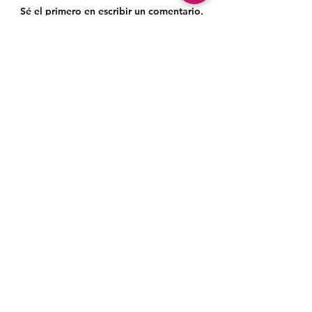
Sé el primero en escribir un comentario.
Siga nossas redes sociais para acompanhar as
publicações!
Política de entrega
Política de troca, devolução e
reembolso
Termo de Publicação
"Nossa missão é a ampla divulgação da produção escrita
brasileira por meio da publicação em fluxo contínuo de
livros e capítulos e com investimento acessível".
Equipe Home Editora
Use sempre nosso email oficial para
atendimento: