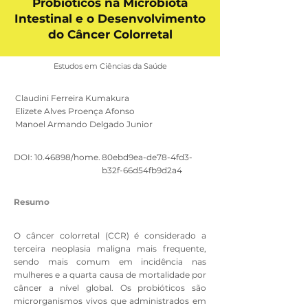
Probióticos na Microbiota
Intestinal e o Desenvolvimento
do Câncer Colorretal
Estudos em Ciências da Saúde
Claudini Ferreira Kumakura
Elizete Alves Proença Afonso
Manoel Armando Delgado Junior
DOI:
10.46898
/home.
80ebd9ea-de78-4fd3-
b32f-66d54fb9d2a4
Resumo
O câncer colorretal (CCR) é considerado a
terceira neoplasia maligna mais frequente,
sendo mais comum em incidência nas
mulheres e a quarta causa de mortalidade por
câncer a nível global. Os probióticos são
microrganismos vivos que administrados em