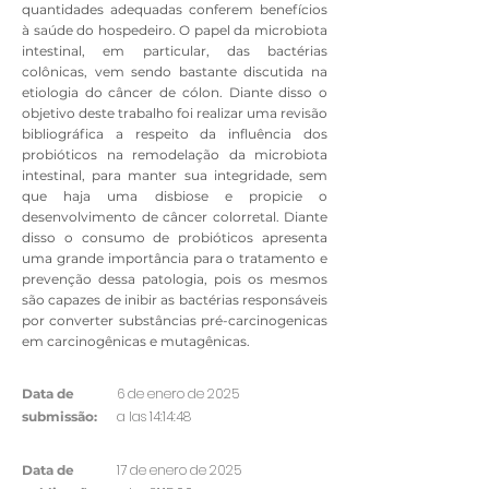
quantidades adequadas conferem benefícios
à saúde do hospedeiro. O papel da microbiota
intestinal, em particular, das bactérias
colônicas, vem sendo bastante discutida na
etiologia do câncer de cólon. Diante disso o
objetivo deste trabalho foi realizar uma revisão
bibliográfica a respeito da influência dos
probióticos na remodelação da microbiota
intestinal, para manter sua integridade, sem
que haja uma disbiose e propicie o
desenvolvimento de câncer colorretal. Diante
disso o consumo de probióticos apresenta
uma grande importância para o tratamento e
prevenção dessa patologia, pois os mesmos
são capazes de inibir as bactérias responsáveis
por converter substâncias pré-carcinogenicas
em carcinogênicas e mutagênicas.
6 de enero de 2025
Data de
a las 14:14:48
submissão:
17 de enero de 2025
Data de