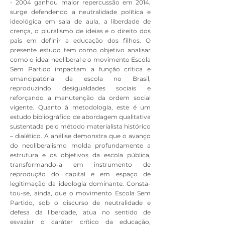
- 2004 ganhou maior reper­cussão em 2014,
surge defendendo a neutralidade política e
ideológica em sala de aula, a liberdade de
crença, o pluralismo de ideias e o direito dos
pais em definir a educação dos filhos. O
presente estudo tem como objetivo analisar
como o ideal neoliberal e o movimento Escola
Sem Partido impac­tam a função crítica e
emancipatória da escola no Brasil,
reproduzindo desi­gualdades sociais e
reforçando a manutenção da ordem social
vigente. Quanto à metodologia, este é um
estudo bibliográfico de abordagem qualita­tiva
sustentada pelo método materialista histórico
– dialético. A análise de­monstra que o avanço
do neoliberalismo molda profundamente a
estrutura e os objetivos da escola pública,
transformando-a em instrumento de
reprodu­ção do capital e em espaço de
legitimação da ideologia dominante. Consta­
tou-se, ainda, que o movimento Escola Sem
Partido, sob o discurso de neu­tralidade e
defesa da liberdade, atua no sentido de
esvaziar o caráter crítico da educação,