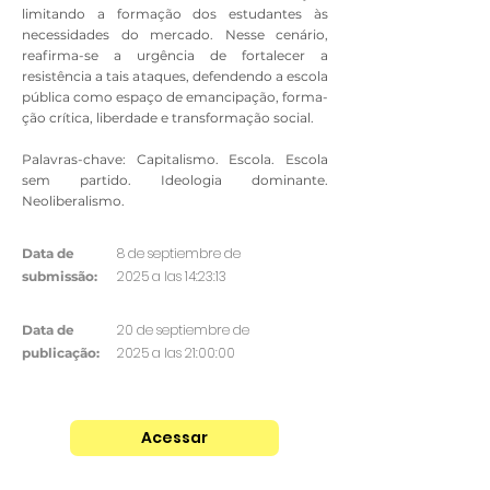
limitando a formação dos estudantes às
necessidades do mer­cado. Nesse cenário,
reafirma-se a urgência de fortalecer a
resistência a tais ataques, defendendo a escola
pública como espaço de emancipação, forma­
ção crítica, liberdade e transformação social.
Palavras-chave: Capitalismo. Escola. Escola
sem partido. Ideologia dominante.
Neoliberalismo.
8 de septiembre de
Data de
2025 a las 14:23:13
submissão:
20 de septiembre de
Data de
2025 a las 21:00:00
publicação:
Acessar