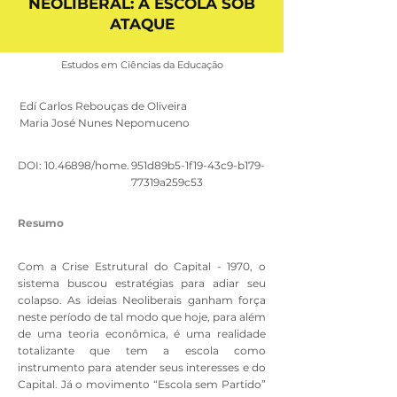
NEOLIBERAL: A ESCOLA SOB
ATAQUE
Estudos em Ciências da Educação
Edí Carlos Rebouças de Oliveira
Maria José Nunes Nepomuceno
DOI:
10.46898
/home.
951d89b5-1f19-43c9-b179-
77319a259c53
Resumo
Com a Crise Estrutural do Capital - 1970, o
sistema buscou estratégias para adiar seu
colapso. As ideias Neoliberais ganham força
neste período de tal modo que hoje, para além
de uma teoria econômica, é uma realidade
totali­zante que tem a escola como
instrumento para atender seus interesses e do
Capital. Já o movimento “Escola sem Partido”