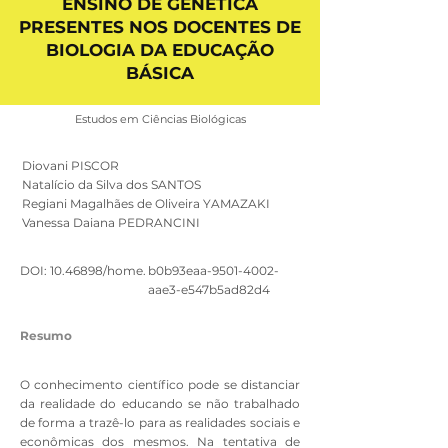
ENSINO DE GENÉTICA
PRESENTES NOS DOCENTES DE
BIOLOGIA DA EDUCAÇÃO
BÁSICA
Estudos em Ciências Biológicas
Diovani PISCOR
Natalício da Silva dos SANTOS
Regiani Magalhães de Oliveira YAMAZAKI
Vanessa Daiana PEDRANCINI
DOI:
10.46898
/home.
b0b93eaa-9501-4002-
aae3-e547b5ad82d4
Resumo
O conhecimento científico pode se distanciar
da realidade do educando se não trabalhado
de forma a trazê-lo para as realidades sociais e
econômicas dos mesmos. Na tentativa de