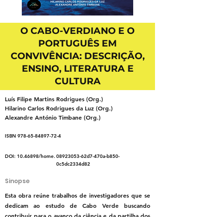
O CABO-VERDIANO E O
PORTUGUÊS EM
CONVIVÊNCIA: DESCRIÇÃO,
ENSINO, LITERATURA E
CULTURA
Luís Filipe Martins Rodrigues (Org.)
Hilarino Carlos Rodrigues da Luz (Org.)
Alexandre António Timbane (Org.)
ISBN
978-65-84897-72-4
DOI:
10.46898
/home.
08923053
-62d7-470a-b850-
0c5dc2334d82
Sinopse
Esta obra reúne trabalhos de investigadores que se
dedicam ao estudo de Cabo Verde buscando
contribuir para o avanço da ciência e da partilha dos