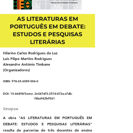
AS LITERATURAS EM
PORTUGUÊS EM DEBATE:
ESTUDOS E PESQUISAS
LITERÁRIAS
Hilarino Carlos Rodrigues da Luz
Luís Filipe Martins Rodrigues
Alexandre António Timbane
(Organizadores)
ISBN:
978-65-6089-006-0
DOI:
10.46898
/home.
2e0474f3-257d-472a-a7db-
f4ba942b9561
Sinopse
A obra "AS LITERATURAS EM PORTUGUÊS EM
DEBATE: ESTUDOS E PESQUISAS LITERÁRIAS"
resulta de parcerias de três docentes de ensino