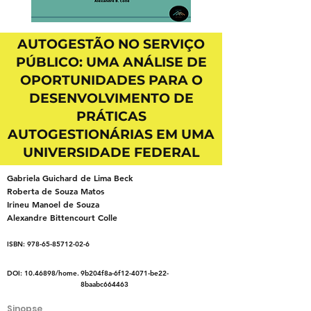
AUTOGESTÃO NO SERVIÇO
PÚBLICO: UMA ANÁLISE DE
OPORTUNIDADES PARA O
DESENVOLVIMENTO DE
PRÁTICAS
AUTOGESTIONÁRIAS EM UMA
UNIVERSIDADE FEDERAL
Gabriela Guichard de Lima Beck
Roberta de Souza Matos
Irineu Manoel de Souza
Alexandre Bittencourt Colle
ISBN:
978-65-85712-02-6
DOI:
10.46898
/home.
9b204f8a-6f12-4071-be22-
8baabc664463
Sinopse