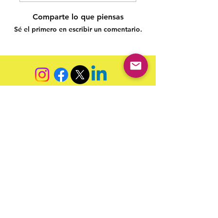
Comparte lo que piensas
Sé el primero en escribir un comentario.
Siga nossas redes sociais para acompanhar as
publicações!
Política de entrega
Política de troca, devolução e
reembolso
Termo de Publicação
"Nossa missão é a ampla divulgação da produção escrita
brasileira por meio da publicação em fluxo contínuo de
livros e capítulos e com investimento acessível".
Equipe Home Editora
Use sempre nosso email oficial para