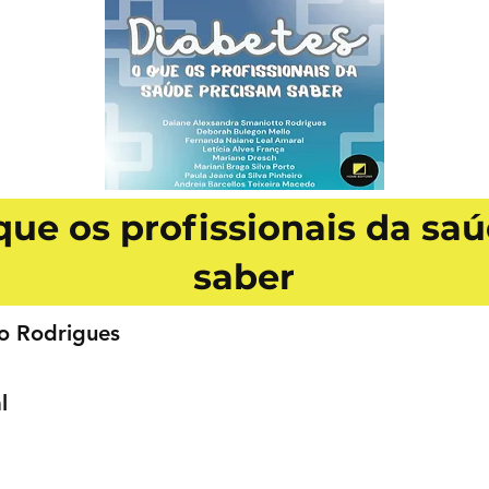
 que os profissionais da sa
saber
o Rodrigues
l