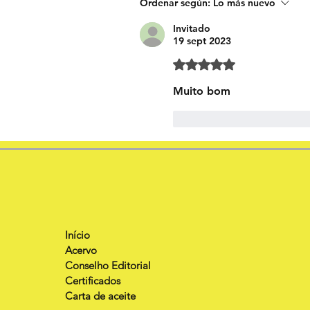
Ordenar según:
Lo más nuevo
Invitado
19 sept 2023
Obtuvo 5 de 5 estrellas.
Muito bom
Me gusta
Respond
Início
Acervo
Conselho Editorial
Certificados
Carta de aceite