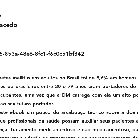
o
Macedo
5-853a-48e6-8fc1-f6c0c51bf842
betes mellitus em adultos no Brasil foi de 8,6% em homen
ões de brasileiros entre 20 e 79 anos eram portadores 
ocupantes, uma vez que a DM carrega com ela um alto p
 ao seu futuro portador.
este ebook um pouco do arcabouço teórico sobre a doenç
e profissionais da saúde possam auxiliar seus pacientes 
nça, tratamento medicamentoso e não medicamentoso, qu