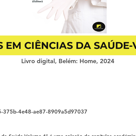
 EM CIÊNCIAS DA SAÚDE-
Livro digital, Belém: Home, 2024
5-375b-4e48-ae87-8909a5d97037