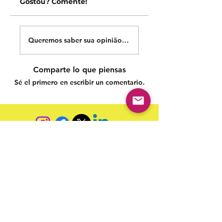
Gostou? Comente!
Queremos saber sua opinião sobre nossas publicações!
Comparte lo que piensas
Sé el primero en escribir un comentario.
Siga nossas redes sociais para acompanhar as
publicações!
Política de entrega
Política de troca, devolução e
reembolso
Termo de Publicação
"Nossa missão é a ampla divulgação da produção escrita
brasileira por meio da publicação em fluxo contínuo de