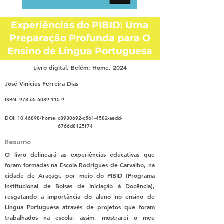
Experiências do PIBID: Uma
Preparação Profunda para O
Ensino de Língua Portuguesa
Livro digital, Belém: Home, 2024
José Vinicius Ferreira Dias
ISBN:
978-65-6089-115-9
DOI:
10.46898
/home.
c8930692-c561-4582-aedd-
6766d8125f74
Resumo
O livro delineará as experiências educativas que
foram formadas na Escola Rodrigues de Carvalho, na
cidade de Araçagi, por meio do PIBID (Programa
Institucional de Bolsas de Iniciação à Docência),
resgatando a importância do aluno no ensino de
Língua Portuguesa através de projetos que foram
trabalhados na escola; assim, mostrarei o meu