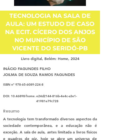
TECNOLOGIA NA SALA DE
AULA: UM ESTUDO DE CASO
NA ECIT. CÍCERO DOS ANJOS
NO MUNICÍPIO DE SÃO
VICENTE DO SERIDÓ-PB
Livro digital, Belém: Home, 2024
INÁCIO FAGUNDES FILHO
JOILMA DE SOUZA RAMOS FAGUNDES
ISBN nº
978-65-6089-224-8
DOI:
10.46898
/home.
e24d2144-816b-4e4c-a3e1-
41981e79c728
Resumo
A tecnologia tem transformado diversos aspectos da
sociedade contemporânea, e a educação não é
exceção. A sala de aula, antes limitada a livros físicos
e quadros de giz, hoje se abre um universo de