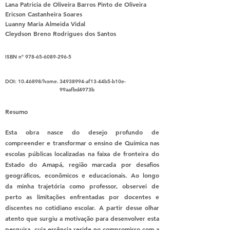
Lana Patricia de Oliveira Barros Pinto de Oliveira
Ericson Castanheira Soares
Luanny Maria Almeida Vidal
Cleydson Breno Rodrigues dos Santos
ISBN nº
978-65-6089-296-5
DOI:
10.46898
/home.
34938994
-af13-44b5-b10e-
99aafbd4973b
Resumo
Esta obra nasce do desejo profundo de
compreender e transformar o ensino de Química nas
escolas públicas localizadas na faixa de fronteira do
Estado do Amapá, região marcada por desafios
geográficos, econômicos e educacionais. Ao longo
da minha trajetória como professor, observei de
perto as limitações enfrentadas por docentes e
discentes no cotidiano escolar. A partir desse olhar
atento que surgiu a motivação para desenvolver esta
pesquisa, cuja essência reside no compromisso com a