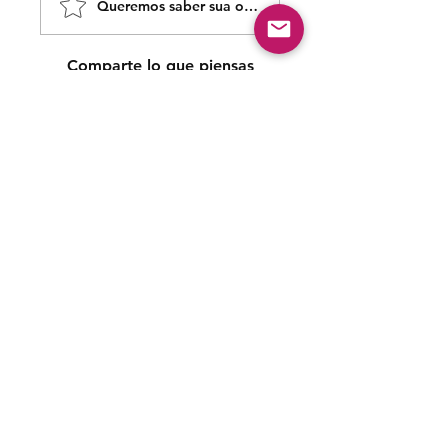
Queremos saber sua opinião sobre nossas publicaçõe
Comparte lo que piensas
Sé el primero en escribir un comentario.
Siga nossas redes sociais para acompanhar as
publicações!
Política de entrega
Política de troca, devolução e
reembolso
Termo de Publicação
"Nossa missão é a ampla divulgação da produção escrita
brasileira por meio da publicação em fluxo contínuo de
livros e capítulos e com investimento acessível".
Equipe Home Editora