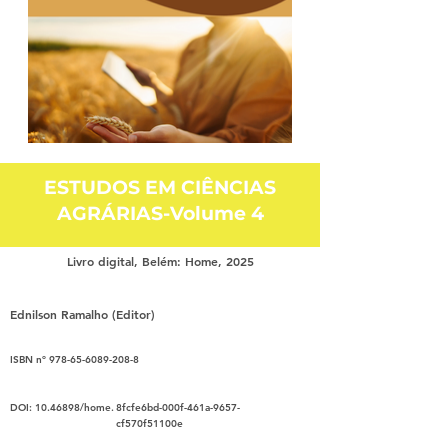
ESTUDOS EM CIÊNCIAS
AGRÁRIAS-Volume 4
Livro digital, Belém: Home, 2025
Ednilson Ramalho (Editor)
ISBN nº
978-65-6089-208-8
DOI:
10.46898
/home.
8fcfe6bd-000f-461a-9657-
cf570f51100e