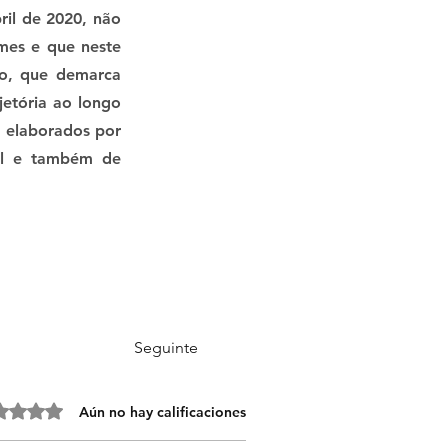
ril de 2020, não
mes e que neste
to, que demarca
etória ao longo
 elaborados por
sil e também de
Seguinte
 0 de 5 estrellas.
Aún no hay calificaciones