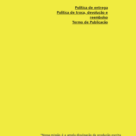
Política de entrega
Política de troca, devolução e
reembolso
Termo de Publicação
"Nossa missão é a ampla divulgação da produção escrita