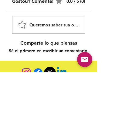
Gostou? Comente!
0.0 / 5 (0)
Queremos saber sua opinião sobre nossas publicaçõe
Comparte lo que piensas
Sé el primero en escribir un comentario.
Siga nossas redes sociais para acompanhar as
publicações!
Política de entrega
Política de troca, devolução e
reembolso
Termo de Publicação
"Nossa missão é a ampla divulgação da produção escrita
brasileira por meio da publicação em fluxo contínuo de
livros e capítulos e com investimento acessível".