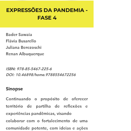
EXPRESSÕES DA PANDEMIA -
FASE 4
Bader Sawaia
Flávia Busarello
Juliana Berezoschi
Renan Albuquerque
ISBN:
978-85-5467-225-6
DOI:
10.46898
/home.9788554672256
Sinopse
Continuando o propósito de oferecer
território de partilha de reflexões e
experiências pandêmicas, visando
colaborar com o fortalecimento de uma
comunidade potente, com ideias e ações