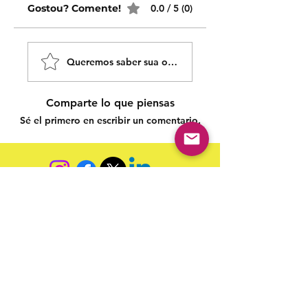
Gostou? Comente!
0.0 / 5 (0)
Queremos saber sua opinião sobre nossas publicaçõe
Comparte lo que piensas
Sé el primero en escribir un comentario.
Siga nossas redes sociais para acompanhar as
publicações!
Política de entrega
Política de troca, devolução e
reembolso
Termo de Publicação
"Nossa missão é a ampla divulgação da produção escrita
brasileira por meio da publicação em fluxo contínuo de