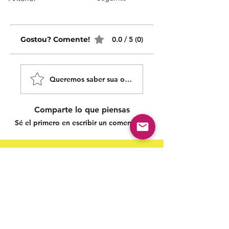
Gostou? Comente!
0.0 / 5 (0)
Queremos saber sua opinião sobre nossas publicaçõe
Comparte lo que piensas
Sé el primero en escribir un comentario.
Siga nossas redes sociais para acompanhar as
publicações!
Política de entrega
Política de troca, devolução e
reembolso
Termo de Publicação