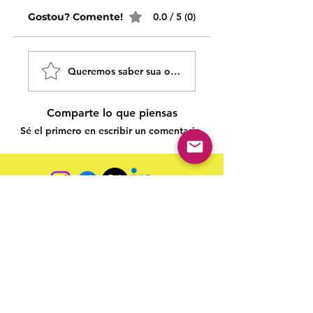
Gostou? Comente!
0.0 / 5 (0)
Queremos saber sua opinião sobre nossas publicaçõe
Comparte lo que piensas
Sé el primero en escribir un comentario.
Siga nossas redes sociais para acompanhar as
publicações!
Política de entrega
Política de troca, devolução e
reembolso
Termo de Publicação
"Nossa missão é a ampla divulgação da produção escrita
brasileira por meio da publicação em fluxo contínuo de