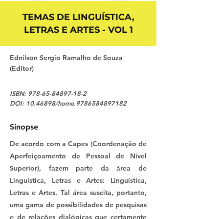
TEMAS DE LINGUÍSTICA,
LETRAS E ARTES - VOL 1
Ednilson Sergio Ramalho de Souza
(Editor)
ISBN:
978-65-84897-18-2
DOI:
10.46898
/home.9786584897182
Sinopse
De acordo com a Capes (Coordenação de
Aperfeiçoamento de Pessoal de Nível
Superior), fazem parte da área de
Linguística, Letras e Artes: ­Linguística,
Letras e Artes. Tal área suscita, portanto,
uma gama de possibilidades de pesquisas
e de relações dialógicas que certamente