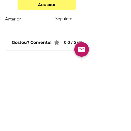
Acessar
Seguinte
Anterior
Gostou? Comente!
0.0 / 5 (0)
Queremos saber sua opinião sobre nossas publicaçõe
Comparte lo que piensas
Sé el primero en escribir un comentario.
Siga nossas redes sociais para acompanhar as
publicações!