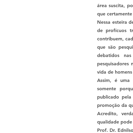
área suscita, p
que certamente 
Nessa esteira de
de profícuos t
contribuem, cad
que são pesqui
debatidos nas 
pesquisadores n
vida de homens 
Assim, é uma g
somente porqu
publicado pela
promoção da qu
Acredito, ver
qualidade pode
Prof. Dr. Ednil