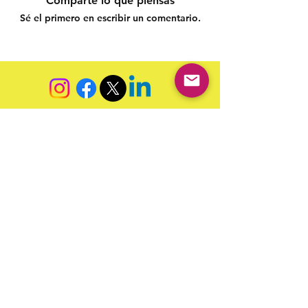
Comparte lo que piensas
Sé el primero en escribir un comentario.
Siga nossas redes sociais para acompanhar as
publicações!
Política de entrega
Política de troca, devolução e
reembolso
Termo de Publicação
"Nossa missão é a ampla divulgação da produção escrita
brasileira por meio da publicação em fluxo contínuo de
livros e capítulos e com investimento acessível".
Equipe Home Editora
Use sempre nosso email oficial para
atendimento: