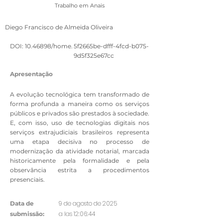
Trabalho em Anais
Diego Francisco de Almeida Oliveira
DOI:
10.46898
/home.
5f2665be-dfff-4fcd-b075-
9d5f325e67cc
Apresentação
A evolução tecnológica tem transformado de
forma profunda a maneira como os serviços
públicos e privados são prestados à sociedade.
E, com isso, uso de tecnologias digitais nos
serviços extrajudiciais brasileiros representa
uma etapa decisiva no processo de
modernização da atividade notarial, marcada
historicamente pela formalidade e pela
observância estrita a procedimentos
presenciais.
9 de agosto de 2025
Data de
a las 12:06:44
submissão: