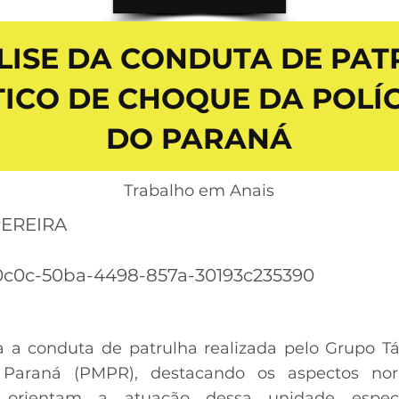
ISE DA CONDUTA DE PAT
ICO DE CHOQUE DA POLÍC
DO PARANÁ
Trabalho em Anais
EREIRA
c0c-50ba-4498-857a-30193c235390
isa a conduta de patrulha realizada pelo Grupo 
o Paraná (PMPR), destacando os aspectos norm
 orientam a atuação dessa unidade especia