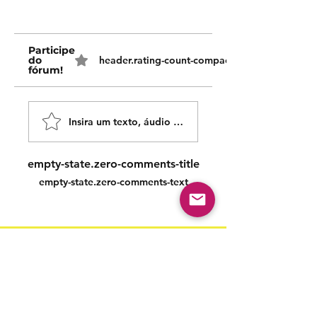
Participe
do
header.rating-count-compact
fórum!
Insira um texto, áudio ou vídeo!
empty-state.zero-comments-title
empty-state.zero-comments-text
Siga nossas redes sociais para acompanhar as
publicações!