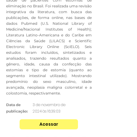
saúde de pacientes com estomias de
eliminação no Brasil. Foi realizada uma revisão
integrativa da literatura, com busca das
publicações, de forma online, nas bases de
dados Pubmed (U.S. National Library of
Medicine/Nacional Institutes of Health);
Literatura Latino-Americana e do Caribe em
Ciências da Saúde (LILACS) e Scientific
Electronic Library Online (SciELO). Seis
estudos foram incluídos, sintetizados e
analisados, trazendo resultados quanto a
gênero, idade, causa da confecção das
estomias e tipo de estomia (quanto ao
segmento intestinal utilizado). Mostrando
predomínio do sexo masculino, idade
avançada, neoplasia maligna colorretal e a
colostomia, respectivamente.
3 de novembro de
Data de
2024 às 16:39:03
publicação:
Acessar