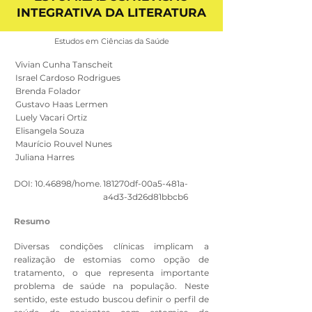
INTEGRATIVA DA LITERATURA
Estudos em Ciências da Saúde
Vivian Cunha Tanscheit
Israel Cardoso Rodrigues
Brenda Folador
Gustavo Haas Lermen
Luely Vacari Ortiz
Elisangela Souza
Maurício Rouvel Nunes
Juliana Harres
DOI:
10.46898
/home.
181270df-00a5-481a-
a4d3-3d26d81bbcb6
Resumo
Diversas condições clínicas implicam a
realização de estomias como opção de
tratamento, o que representa importante
problema de saúde na população. Neste
sentido, este estudo buscou definir o perfil de