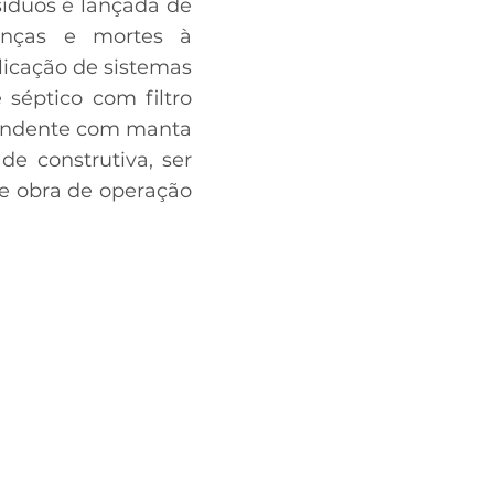
síduos é lançada de
enças e mortes à
icação de sistemas
 séptico com filtro
scendente com manta
de construtiva, ser
de obra de operação