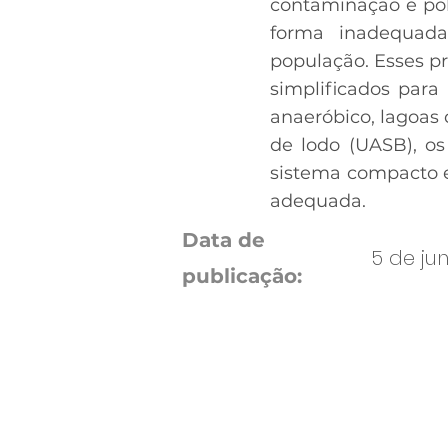
contaminação e pol
forma inadequad
população. Esses p
simplificados para
anaeróbico, lagoas
de lodo (UASB), os
sistema compacto e
adequada.
Data de
5 de ju
publicação: