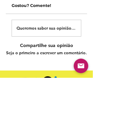
Gostou? Comente!
Queremos saber sua opinião sobre nossas publicações!
Compartilhe sua opinião
Seja o primeiro a escrever um comentário.
Siga nossas redes sociais para acompanhar as
publicações!
Política de entrega
Política de troca, devolução e
reembolso
Termo de Publicação