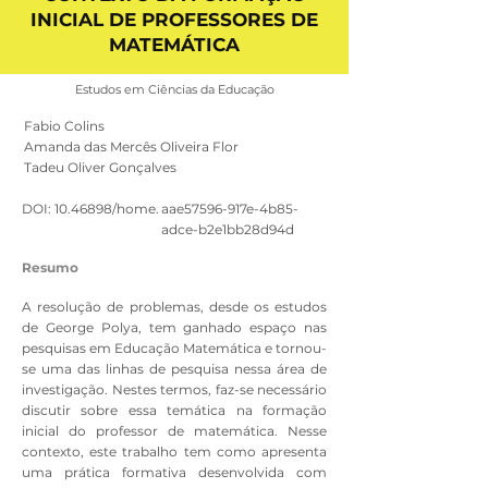
INICIAL DE PROFESSORES DE
MATEMÁTICA
Estudos em Ciências da Educação
Fabio Colins
Amanda das Mercês Oliveira Flor
Tadeu Oliver Gonçalves
DOI:
10.46898
/home.
aae57596-917e-4b85-
adce-b2e1bb28d94d
Resumo
A resolução de problemas, desde os estudos
de George Polya, tem ganhado espaço nas
pesquisas em Educação Matemática e tornou-
se uma das linhas de pesquisa nessa área de
investigação. Nestes termos, faz-se necessário
discutir sobre essa temática na formação
inicial do professor de matemática. Nesse
contexto, este trabalho tem como apresenta
uma prática formativa desenvolvida com