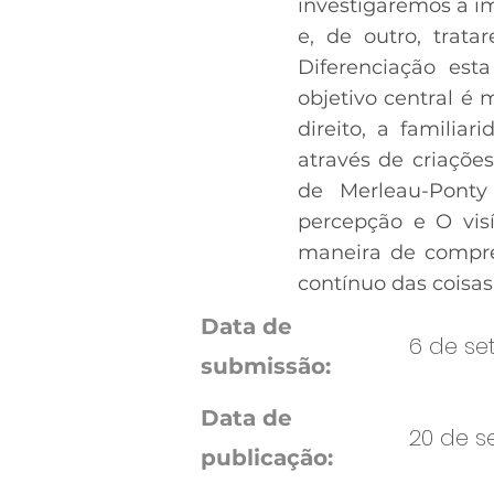
investigaremos a i
e, de outro, trat
Diferenciação es
objetivo central é 
direito, a familia
através de criações
de Merleau-Ponty
percepção e O visív
maneira de compre
contínuo das coisas
Data de
6 de se
submissão:
Data de
20 de s
publicação: