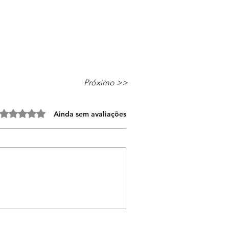
Próximo >>
Avaliado com 0 de 5 estrelas.
Ainda sem avaliações