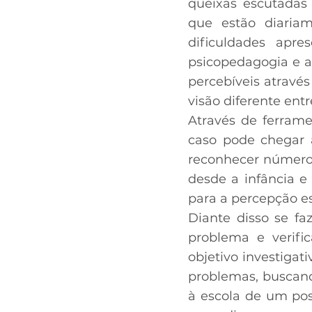
queixas escutadas 
que estão diaria
dificuldades apr
psicopedagogia e a
percebíveis atravé
visão diferente entr
Através de ferrame
caso pode chegar a
reconhecer números
desde a infância e
para a percepção es
Diante disso se fa
problema e verif
objetivo investigat
problemas, buscan
à escola de um pos