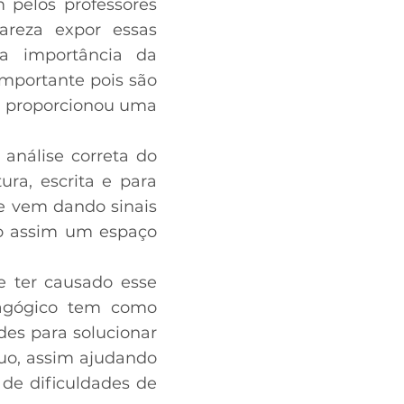
 pelos professores
areza expor essas
 a importância da
mportante pois são
mo proporcionou uma
 análise correta do
ura, escrita e para
e vem dando sinais
do assim um espaço
e ter causado esse
dagógico tem como
ades para solucionar
uo, assim ajudando
 de dificuldades de