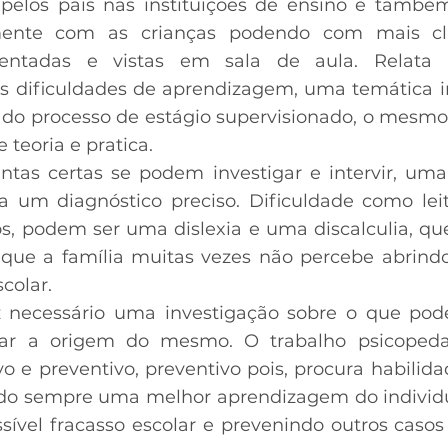
pelos pais nas instituições de ensino e também
mente com as crianças podendo com mais cl
esentadas e vistas em sala de aula. Relata
s dificuldades de aprendizagem, uma temática i
s do processo de estágio supervisionado, o mes
e teoria e pratica.
ntas certas se podem investigar e intervir, uma
 um diagnóstico preciso. Dificuldade como leit
, podem ser uma dislexia e uma discalculia, qu
 que a família muitas vezes não percebe abrin
colar.
z necessário uma investigação sobre o que pod
icar a origem do mesmo. O trabalho psicope
ivo e preventivo, preventivo pois, procura habilid
do sempre uma melhor aprendizagem do individ
sível fracasso escolar e prevenindo outros casos