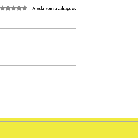
Avaliado com 0 de 5 estrelas.
Ainda sem avaliações