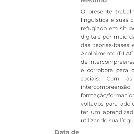
Resumo
O presente trabal
linguística e suas
refugiado em situa
digitais por meio d
das teorias-bases
Acolhimento (PLAC),
de intercompreensã
e corrobora para q
sociais. Com as
intercompre
formação/formació
voltados para ado
ter um aprendizad
utilizando sua líng
Data de