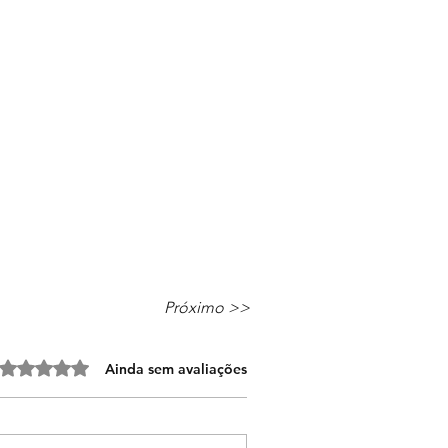
Próximo >>
Avaliado com 0 de 5 estrelas.
Ainda sem avaliações