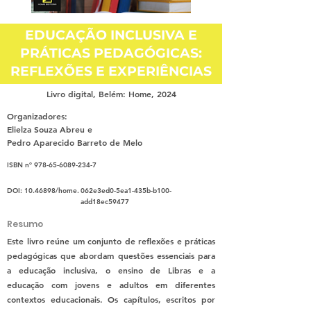
EDUCAÇÃO INCLUSIVA E
PRÁTICAS PEDAGÓGICAS:
REFLEXÕES E EXPERIÊNCIAS
Livro digital, Belém: Home, 2024
Organizadores:
Elielza Souza Abreu e
Pedro Aparecido Barreto de Melo
ISBN nº
978-65-6089-234-7
DOI:
10.46898
/home.
062e3ed0-5ea1-435b-b100-
add18ec59477
Resumo
Este livro reúne um conjunto de reflexões e práticas
pedagógicas que abordam questões essenciais para
a educação inclusiva, o ensino de Libras e a
educação com jovens e adultos em diferentes
contextos educacionais. Os capítulos, escritos por