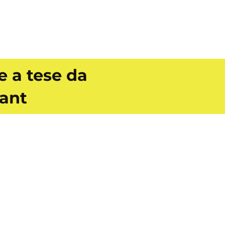
 a tese da
ant