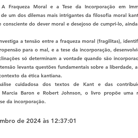
 A Fraqueza Moral e a Tese da Incorporação em Im
de um dos dilemas mais intrigantes da filosofia moral ka
e consciente do dever moral e desejoso de cumpri-lo, ainda
nvestiga a tensão entre a fraqueza moral (fragilitas), iden
ropensão para o mal, e a tese da incorporação, desenvolvi
nclinações só determinam a vontade quando são incorpor
 tensão levanta questões fundamentais sobre a liberdade, a
ontexto da ética kantiana.
álise cuidadosa dos textos de Kant e das contribu
Marcia Baron e Robert Johnson, o livro propõe uma re
ese da incorporação.
mbro de 2024 às 12:37:01