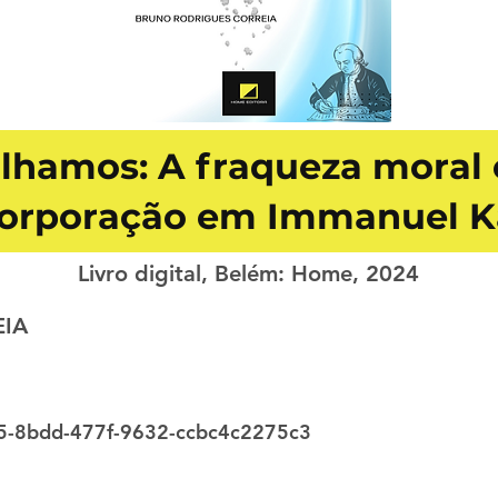
lhamos: A fraqueza moral e
corporação em Immanuel K
Livro digital, Belém: Home, 2024
IA
-8bdd-477f-9632-ccbc4c2275c3