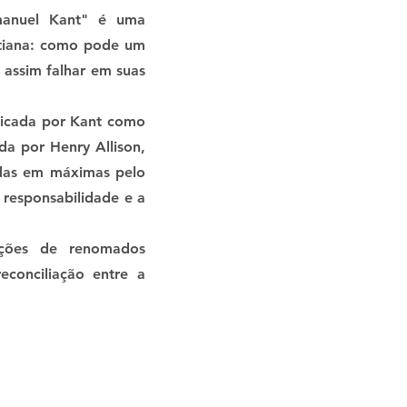
manuel Kant" é uma
ntiana: como pode um
 assim falhar em suas
tificada por Kant como
da por Henry Allison,
adas em máximas pelo
 responsabilidade e a
ições de renomados
conciliação entre a