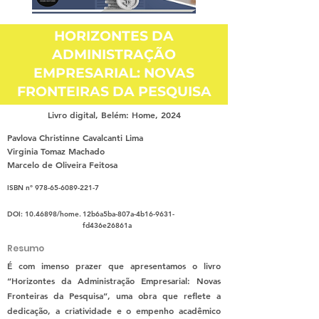
HORIZONTES DA
ADMINISTRAÇÃO
EMPRESARIAL: NOVAS
FRONTEIRAS DA PESQUISA
Livro digital, Belém: Home, 2024
Pavlova Christinne Cavalcanti Lima
Virginia Tomaz Machado
Marcelo de Oliveira Feitosa
ISBN nº
978-65-6089-221-7
DOI:
10.46898
/home.
12b6a5ba-807a-4b16-9631-
fd436e26861a
Resumo
É com imenso prazer que apresentamos o livro
“Horizontes da Administração Empresarial: Novas
Fronteiras da Pesquisa”, uma obra que reflete a
dedicação, a criatividade e o empenho acadêmico