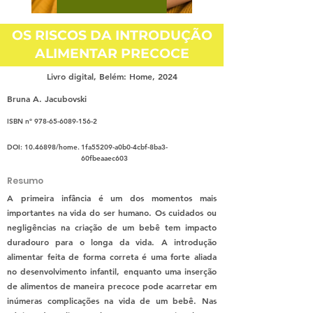
OS RISCOS DA INTRODUÇÃO
ALIMENTAR PRECOCE
Livro digital, Belém: Home, 2024
Bruna A. Jacubovski
ISBN nº
978-65-6089-156-2
DOI:
10.46898
/home.
1fa55209-a0b0-4cbf-8ba3-
60fbeaaec603
Resumo
A primeira infância é um dos momentos mais
importantes na vida do ser humano. Os cuidados ou
negligências na criação de um bebê tem impacto
duradouro para o longa da vida. A introdução
alimentar feita de forma correta é uma forte aliada
no desenvolvimento infantil, enquanto uma inserção
de alimentos de maneira precoce pode acarretar em
inúmeras complicações na vida de um bebê. Nas