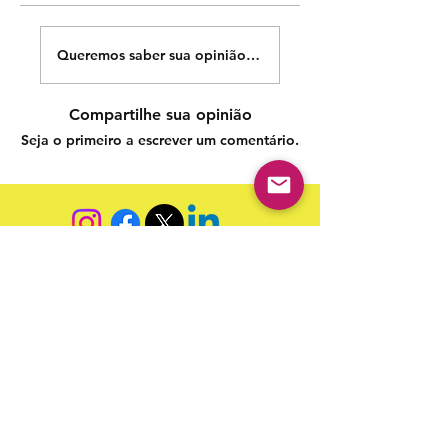
Queremos saber sua opinião sobre nossas publicações!
Compartilhe sua opinião
Seja o primeiro a escrever um comentário.
Siga nossas redes sociais para acompanhar as
publicações!
Política de entrega
Política de troca, devolução e
reembolso
Termo de Publicação
"Nossa missão é a ampla divulgação da produção escrita
brasileira por meio da publicação em fluxo contínuo de
livros e capítulos e com investimento acessível".
Equipe Home Editora