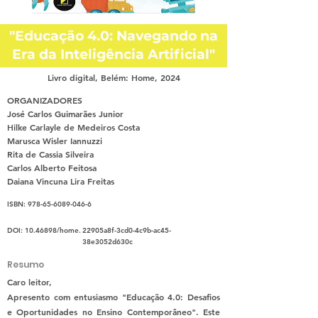
"Educação 4.0: Navegando na
Era da Inteligência Artificial"
Livro digital, Belém: Home, 2024
ORGANIZADORES
José Carlos Guimarães Junior
Hilke Carlayle de Medeiros Costa
Marusca Wisler Iannuzzi
Rita de Cassia Silveira
Carlos Alberto Feitosa
Daiana Vincuna Lira Freitas
ISBN:
978-65-6089-046-6
DOI:
10.46898
/home.
22905a8f-3cd0-4c9b-ac45-
38e3052d630c
Resumo
Caro leitor,
Apresento com entusiasmo "Educação 4.0: Desafios
e Oportunidades no Ensino Contemporâneo". Este