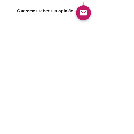
Queremos saber sua opinião sobre nossas publicações!
Compartilhe sua opinião
Seja o primeiro a escrever um comentário.
Siga nossas redes sociais para acompanhar as
publicações!
Política de entrega
Política de troca, devolução e
reembolso
Termo de Publicação
"Nossa missão é a ampla divulgação da produção escrita
brasileira por meio da publicação em fluxo contínuo de
livros e capítulos e com investimento acessível".
Equipe Home Editora