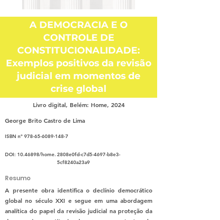
A DEMOCRACIA E O
CONTROLE DE
CONSTITUCIONALIDADE:
Exemplos positivos da revisão
judicial em momentos de
crise global
Livro digital, Belém: Home, 2024
George Brito Castro de Lima
ISBN nº
978-65-6089-148-7
DOI:
10.46898
/home.
2808e0fd-c7d5-4697-b8e3-
5cf8240a23a9
Resumo
A presente obra identifica o declínio democrático
global no século XXI e segue em uma abordagem
analítica do papel da revisão judicial na proteção da